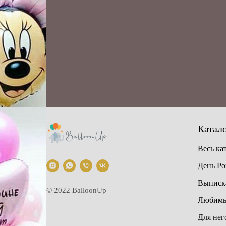
Катал
Весь ка
День Р
Выписка
© 2022 BalloonUp
Любимы
Для нег