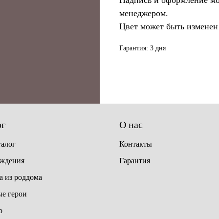
Надпись и оформление мо
менеджером.
Цвет может быть изменен
Гарантия: 3 дня
ог
О нас
талог
Контакты
ождения
Гарантия
 из роддома
е герои
о