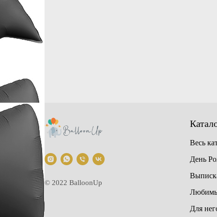
Катал
Весь ка
День Р
Выписка
© 2022 BalloonUp
Любимы
Для нег