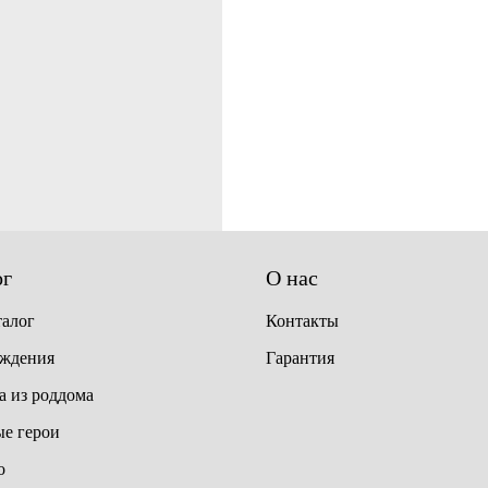
ог
О нас
талог
Контакты
ождения
Гарантия
 из роддома
е герои
о