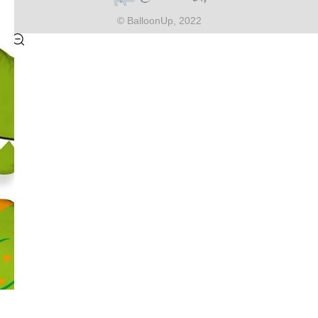
© BalloonUp, 2022