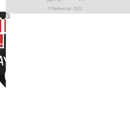
© BalloonUp, 2022