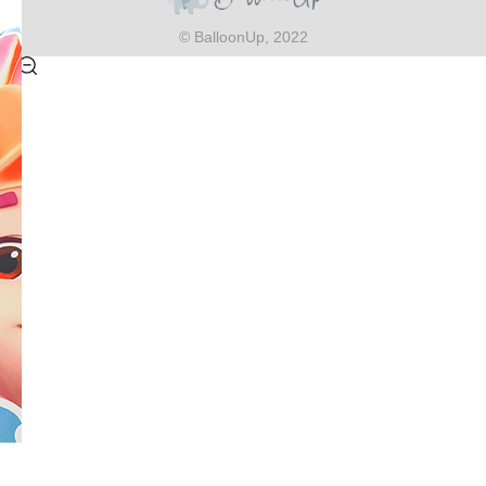
© BalloonUp, 2022