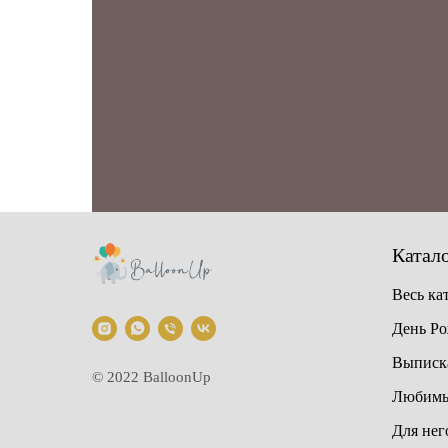
Катал
Весь ка
День Р
Выписка
© 2022 BalloonUp
Любимы
Для нег