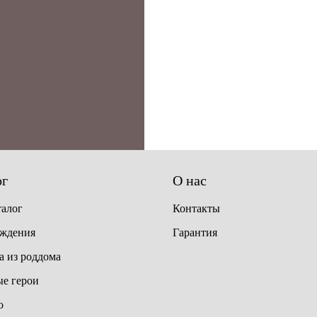
ог
О нас
талог
Контакты
ождения
Гарантия
 из роддома
е герои
о