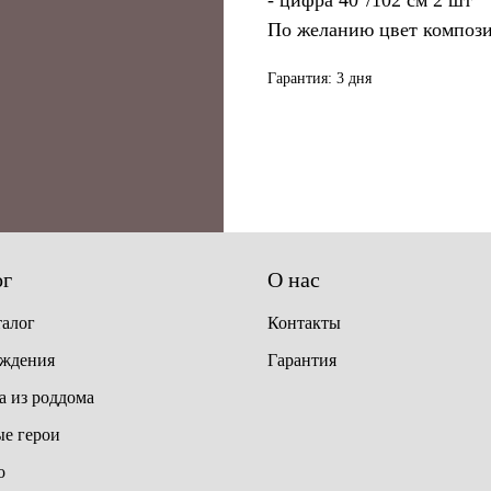
- цифра 40"/102 см 2 шт
По желанию цвет компози
Гарантия: 3 дня
ог
О нас
талог
Контакты
ождения
Гарантия
 из роддома
е герои
о