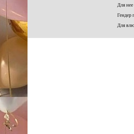
Для нее
Гендер 
Для вл