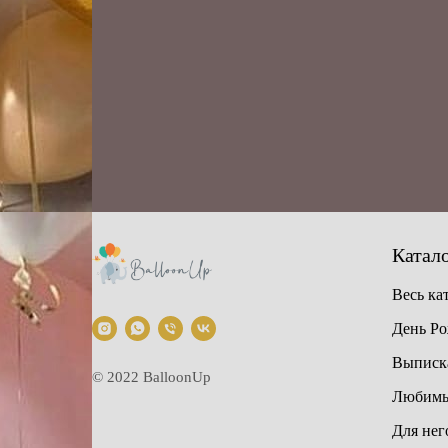
Катал
Весь ка
День Р
Выписка
© 2022 BalloonUp
Любимы
Для нег