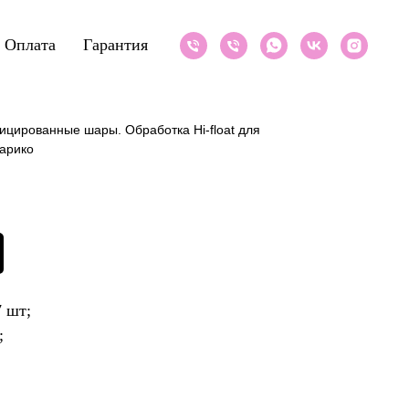
Оплата
Гарантия
ицированные шары. Обработка Hi-float для
арико
7 шт;
;