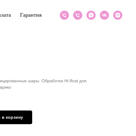
лата
Гарантия
ицированные шары. Обработка Hi-float для
арико
 в корзину