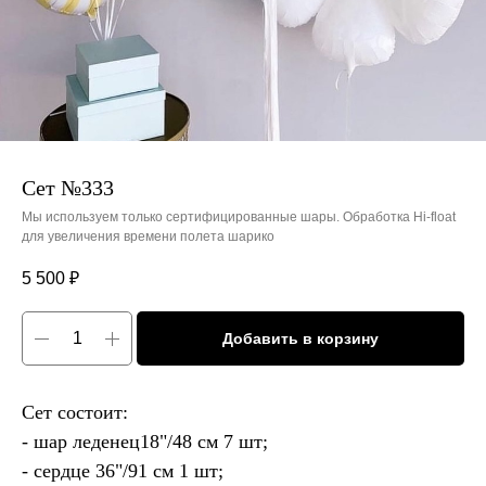
Сет №333
Мы используем только сертифицированные шары. Обработка Hi-float
для увеличения времени полета шарико
5 500
₽
Добавить в корзину
Сет состоит:
- шар леденец18"/48 см 7 шт;
- сердце 36"/91 см 1 шт;