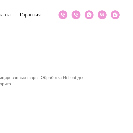
лата
Гарантия
ицированные шары. Обработка Hi-float для
арико