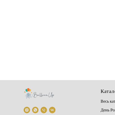
Катал
Весь ка
День Р